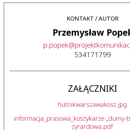
KONTAKT / AUTOR
Przemysław Pope
p
.
popek
@
projektkomunikac
534171799
ZAŁĄCZNIKI
hutnikwarszawakosz.jpg
informacja_prasowa_koszykarze-„dumy-bi
zyrardowa.pdf