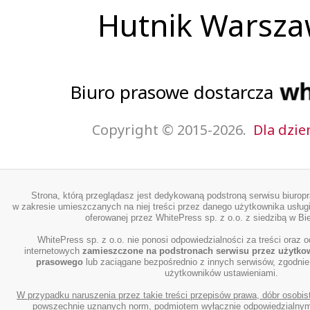
Hutnik Warsz
Biuro prasowe dostarcza
Copyright © 2015-2026.
Dla dzie
Strona, którą przeglądasz jest dedykowaną podstroną serwisu biurop
w zakresie umieszczanych na niej treści przez danego użytkownika usługi
oferowanej przez WhitePress sp. z o.o. z siedzibą w Bie
WhitePress sp. z o.o. nie ponosi odpowiedzialności za treści oraz o
internetowych
zamieszczone na podstronach serwisu przez użytko
prasowego
lub zaciągane bezpośrednio z innych serwisów, zgodnie
użytkowników ustawieniami.
W przypadku naruszenia przez takie treści przepisów prawa, dóbr osobis
powszechnie uznanych norm, podmiotem wyłącznie odpowiedzialnym 