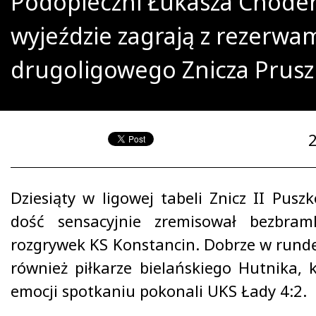
Podopieczni Łukasza Chode
wyjeździe zagrają z rezerwa
drugoligowego Znicza Prusz
Dziesiąty w ligowej tabeli Znicz II Pus
dość sensacyjnie zremisował bezbra
rozgrywek KS Konstancin. Dobrze w rundę
również piłkarze bielańskiego Hutnika, 
emocji spotkaniu pokonali UKS Łady 4:2.