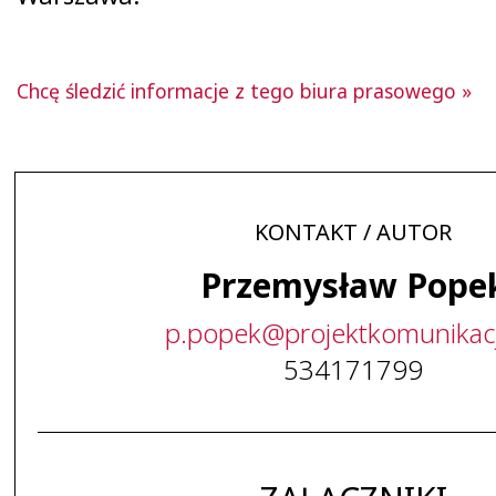
Chcę śledzić informacje z tego biura prasowego »
KONTAKT / AUTOR
Przemysław Pope
p
.
popek
@
projektkomunikac
534171799