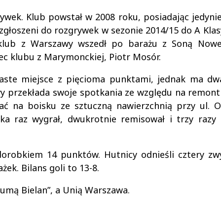
wek. Klub powstał w 2008 roku, posiadając jedynie
 zgłoszeni do rozgrywek w sezonie 2014/15 do A Klas
 klub z Warszawy wszedł po barażu z Soną Nowe
ec klubu z Marymonckiej, Piotr Mosór.
ste miejsce z pięcioma punktami, jednak ma dwa
wy przekłada swoje spotkania ze względu na remon
ać na boisku ze sztuczną nawierzchnią przy ul. 
a raz wygrał, dwukrotnie remisował i trzy razy 
 dorobkiem 14 punktów. Hutnicy odnieśli cztery zw
ek. Bilans goli to 13-8.
Dumą Bielan”, a Unią Warszawa.