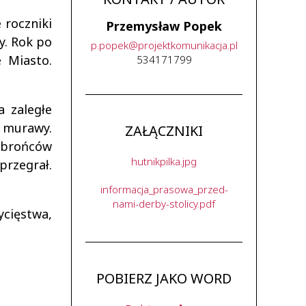
 roczniki
Przemysław Popek
y. Rok po
p
.
popek
@
projektkomunikacja
.
pl
 Miasto.
534171799
 zaległe
t murawy.
ZAŁĄCZNIKI
Obrońców
hutnikpilka.jpg
przegrał.
informacja_prasowa_przed-
nami-derby-stolicy.pdf
ycięstwa,
POBIERZ JAKO WORD