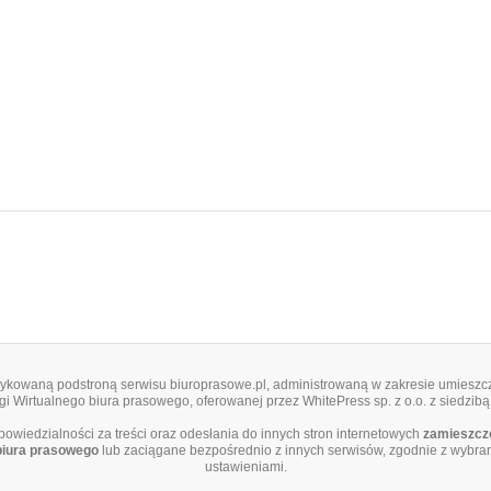
edykowaną podstroną serwisu biuroprasowe.pl, administrowaną w zakresie umieszcz
i Wirtualnego biura prasowego, oferowanej przez WhitePress sp. z o.o. z siedzibą
dpowiedzialności za treści oraz odesłania do innych stron internetowych
zamieszczo
biura prasowego
lub zaciągane bezpośrednio z innych serwisów, zgodnie z wybra
ustawieniami.