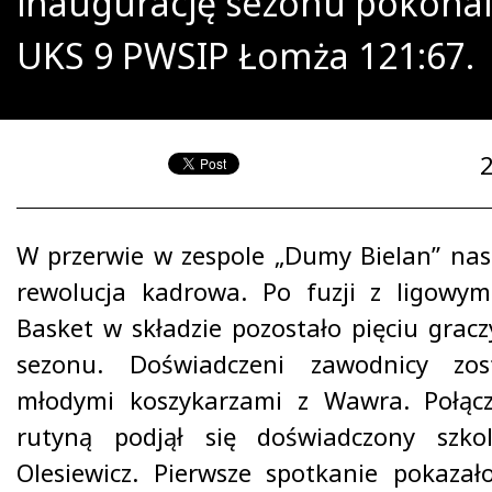
inaugurację sezonu pokonali
UKS 9 PWSIP Łomża 121:67.
W przerwie w zespole „Dumy Bielan” nas
rewolucja kadrowa. Po fuzji z ligow
Basket w składzie pozostało pięciu grac
sezonu. Doświadczeni zawodnicy zost
młodymi koszykarzami z Wawra. Połącz
rutyną podjął się doświadczony szko
Olesiewicz. Pierwsze spotkanie pokazał