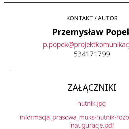
KONTAKT / AUTOR
Przemysław Pope
p
.
popek
@
projektkomunikac
534171799
ZAŁĄCZNIKI
hutnik.jpg
informacja_prasowa_muks-hutnik-rozbi
inauguracje.pdf