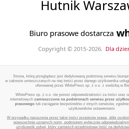
Hutnik Warsz
Biuro prasowe dostarcza
Copyright © 2015-2026.
Dla dzie
Strona, którą przeglądasz jest dedykowaną podstroną serwisu biurop
w zakresie umieszczanych na niej treści przez danego użytkownika usługi
oferowanej przez WhitePress sp. z o.o. z siedzibą w Bie
WhitePress sp. z o.o. nie ponosi odpowiedzialności za treści oraz o
internetowych
zamieszczone na podstronach serwisu przez użytko
prasowego
lub zaciągane bezpośrednio z innych serwisów, zgodnie
użytkowników ustawieniami.
W przypadku naruszenia przez takie treści przepisów prawa, dóbr osobis
powszechnie uznanych norm, podmiotem wyłącznie odpowiedzialnym 
użytkownik usługi, który zamieścił przedmiotową treść na dedykowa