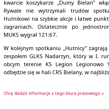
kwarcie koszykarze „Dumy Bielan” włącz
Rywale nie wytrzymali trudów spotka
Hutnikowi na szybkie akcje i łatwe punk
zagraniach. Ostatecznie po jednostr
MUKS wygrał 121:67.
W kolejnym spotkaniu „Hutnicy” zagrają 
zespołem GLKS Nadarzyn, który w I. ru
obcym terenie KS Legion Legionowo 9
odbędzie się w hali CRS Bielany, w najbliż
Chcę śledzić informacje z tego biura prasowego »